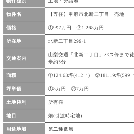
物件種別
土地・分譲地
物件名
【専任】甲府市北新二丁目 売地
価格
①997万円 ②1,268万円
所在地
北新二丁目299-1
山梨交通「北新二丁目」バス停まで
交通案内
歩約5分
面積
①124.63坪(412㎡) ②181.19坪(599㎡
坪単価
①8万円 ②7万円
土地権利
所有権
地目
畑(引渡時宅地)
用途地域
第二種低層