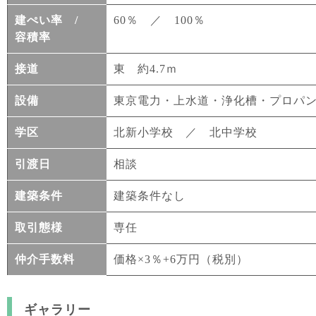
建ぺい率 /
60％ ／ 100％
容積率
接道
東 約4.7ｍ
設備
東京電力・上水道・浄化槽・プロパ
学区
北新小学校 ／ 北中学校
引渡日
相談
建築条件
建築条件なし
取引態様
専任
仲介手数料
価格×3％+6万円（税別）
ギャラリー